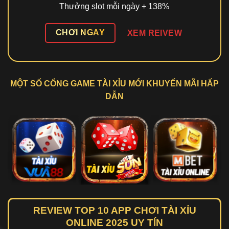
Thưởng slot mỗi ngày + 138%
CHƠI NGAY
XEM REIVEW
MỘT SỐ CỔNG GAME TÀI XỈU MỚI KHUYẾN MÃI HẤP
DẪN
REVIEW TOP 10 APP CHƠI TÀI XỈU
ONLINE 2025 UY TÍN