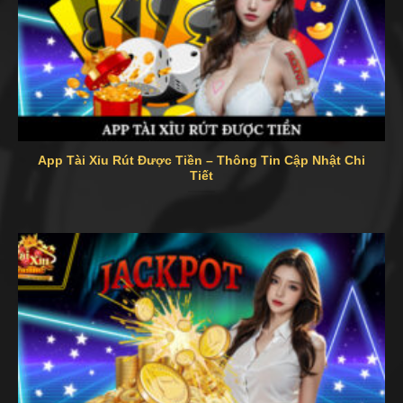
App Tài Xỉu Rút Được Tiền – Thông Tin Cập Nhật Chi
Tiết
Chọn trang chơi Tài Xỉu Online phải minh bạch
Giao diện website khoa học, thiết kế thân thiện
Bên cạnh yếu tố minh bạch, trải nghiệm người dùng
cũng đóng vai trò quan trọng. Một trang chơi lý tưởng
cần có giao diện dễ nhìn, tốc độ mượt mà, tối ưu cho
cả web và ứng dụng di động. Điều này giúp quá trình
tham gia trò chơi liền mạch, không bị gián đoạn.
Chính sách khuyến mãi, CSKH tận tâm