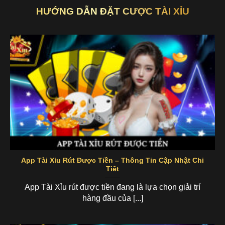
HƯỚNG DẪN ĐẶT CƯỢC TÀI XỈU
Tài Xỉu Online là trò chơi có tỷ lệ thưởng cao
Đặc biệt, phiên bản trực tuyến của Tài Xỉu còn mang
đến nhiều tiện ích như lịch sử kết quả hiển thị rõ ràng,
App Tài Xỉu Rút Được Tiền – Thông Tin Cập Nhật Chi
giao diện trực quan, cùng các chương trình khuyến mãi
Tiết
hấp dẫn giúp tăng thêm phần kịch tính cho trải nghiệm.
App Tài Xỉu rút được tiền đang là lựa chọn giải trí
Những tiêu chí quan trọng để đánh giá
hàng đầu của [...]
trang chơi Tài Xỉu Online uy tín