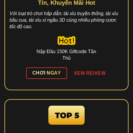
Tín, Khuyến Mãi Hot
Với loạt trò chơi hấp dẫn: tài xỉu truyền thống, tài xỉu
bầu cua, tài xỉu xí ngầu 3D cùng nhiều phòng cược
tốc độ cao.
Nập Đầu 150K Giftcode Tân
Thủ
CHƠI NGAY
XEM REIVEW