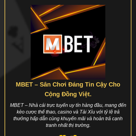
MBET – Sân Chơi Đáng Tin Cậy Cho
Cộng Đồng Việt.
MBET – Nhà cái trực tuyến uy tín hàng đầu, mang đến
kèo cược thể thao, casino và Tài Xỉu với tỷ lệ trả
thưởng hấp dẫn cùng khuyến mãi và hoàn trả cạnh
tranh nhất thị trường.