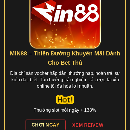
MIN88 – Thiên Đường Khuyến Mãi Dành
Cho Bet Thủ
Địa chỉ săn vocher hấp dẫn: thưởng nạp, hoàn trả, sự
kiện đặc biệt. Tận hưởng trải nghiệm cá cược tài xỉu
online tối đa hóa lợi nhuận.
Thưởng slot mỗi ngày + 138%
CHƠI NGAY
XEM REIVEW