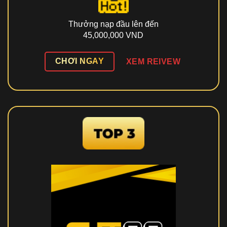
Thưởng nạp đầu lên đến
45,000,000 VND
CHƠI NGAY
XEM REIVEW