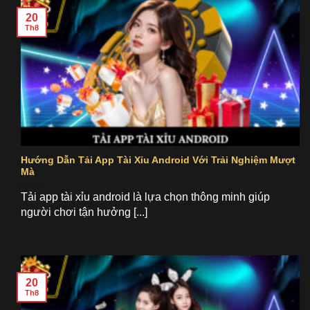
20
Th8
Hướng Dẫn Tải App Tài Xỉu Android Với Trải Nghiệm Mượt
Mà
Tải app tài xỉu android là lựa chọn thông minh giúp
người chơi tận hưởng [...]
20
Th8