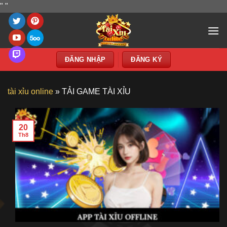
"
"
Bỏ
qua
nội
dung
ĐĂNG NHẬP
ĐĂNG KÝ
tài xỉu online
»
TẢI GAME TÀI XỈU
20
Th8