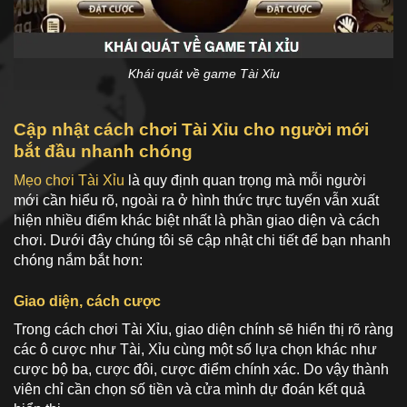
Khái quát về game Tài Xỉu
Cập nhật cách chơi Tài Xỉu cho người mới
bắt đầu nhanh chóng
Mẹo chơi Tài Xỉu
là quy định quan trọng mà mỗi người
mới cần hiểu rõ, ngoài ra ở hình thức trực tuyến vẫn xuất
hiện nhiều điểm khác biệt nhất là phần giao diện và cách
chơi. Dưới đây chúng tôi sẽ cập nhật chi tiết để bạn nhanh
chóng nắm bắt hơn:
Giao diện, cách cược
Trong cách chơi Tài Xỉu, giao diện chính sẽ hiển thị rõ ràng
các ô cược như Tài, Xỉu cùng một số lựa chọn khác như
cược bộ ba, cược đôi, cược điểm chính xác. Do vậy thành
viên chỉ cần chọn số tiền và cửa mình dự đoán kết quả