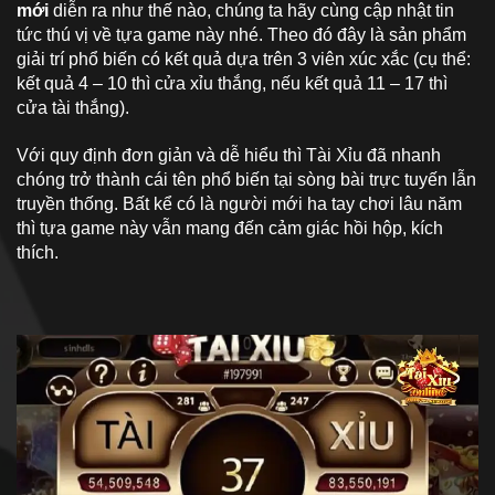
mới
diễn ra như thế nào, chúng ta hãy cùng cập nhật tin
tức thú vị về tựa game này nhé. Theo đó đây là sản phẩm
giải trí phổ biến có kết quả dựa trên 3 viên xúc xắc (cụ thể:
kết quả 4 – 10 thì cửa xỉu thắng, nếu kết quả 11 – 17 thì
cửa tài thắng).
Với quy định đơn giản và dễ hiểu thì Tài Xỉu đã nhanh
chóng trở thành cái tên phổ biến tại sòng bài trực tuyến lẫn
truyền thống. Bất kể có là người mới ha tay chơi lâu năm
thì tựa game này vẫn mang đến cảm giác hồi hộp, kích
thích.