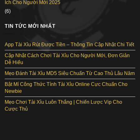
Ích Cho Người Mới 2025
(6)
TIN TỨC MỚI NHẤT
App Tài Xỉu Rút Được Tiền – Thông Tin Cập Nhật Chi Tiết
Cập Nhật Cách Chơi Tài Xỉu Cho Người Mới, Đơn Giản
Dễ Hiểu
Mẹo Đánh Tài Xỉu MD5 Siêu Chuẩn Từ Cao Thủ Lâu Năm
Bật Mí Công Thức Tính Tài Xỉu Online Cực Chuẩn Cho
Newbie
Mẹo Chơi Tài Xỉu Luôn Thắng | Chiến Lược Vip Cho
Cược Thủ