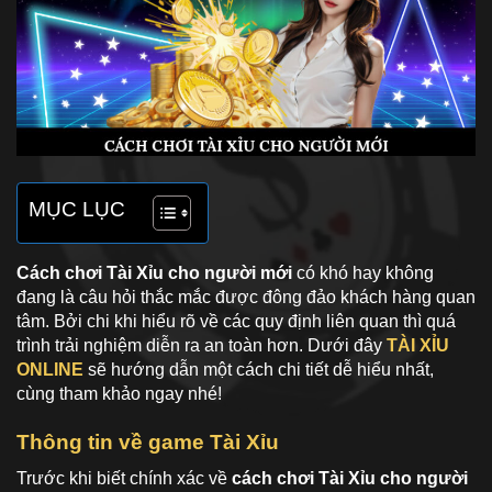
MỤC LỤC
Cách chơi Tài Xỉu cho người mới
có khó hay không
đang là câu hỏi thắc mắc được đông đảo khách hàng quan
tâm. Bởi chi khi hiểu rõ về các quy định liên quan thì quá
trình trải nghiệm diễn ra an toàn hơn. Dưới đây
TÀI XỈU
ONLINE
sẽ hướng dẫn một cách chi tiết dễ hiểu nhất,
cùng tham khảo ngay nhé!
Thông tin về game Tài Xỉu
Trước khi biết chính xác về
cách chơi Tài Xỉu cho người