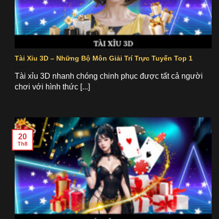
Tài Xỉu 3D – Những Bộ Môn Giải Trí Trực Tuyến Top 1
Tài xỉu 3D nhanh chóng chinh phục được tất cả người
chơi với hình thức [...]
20
Th8