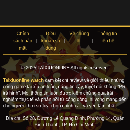
Chính
Điều
Về chúng
Thông tin
sách bảo
khoản sử
tôi
liên hệ
mật
dụng
© 2025 TAIXIUONLINE All rights reserved.
Taixiuonline watch
cam kết chỉ review và giới thiệu những
cổng game tài xỉu an toàn, đáng tin cậy, tuyệt đối không “PR
trá hình”.
Mọi thông tin luôn được kiểm chứng qua trải
nghiệm thực tế và phản hồi từ cộng đồng, hi vọng mang đến
cho người chơi sự lựa chọn chính xác và yên tâm nhất.
Địa chỉ:
Số 28, Đường Lê Quang Định, Phường 14, Quận
Bình Thạnh, TP. Hồ Chí Minh.