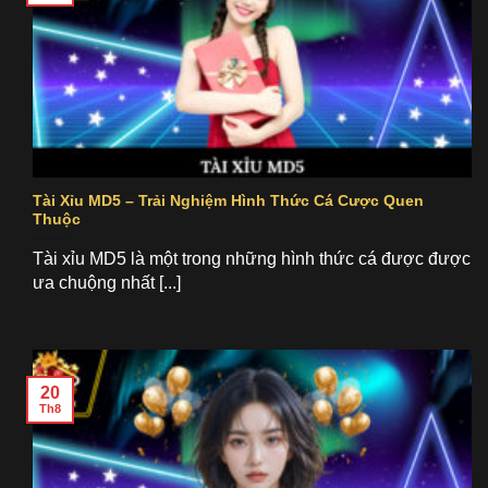
Tài Xỉu MD5 – Trải Nghiệm Hình Thức Cá Cược Quen
Thuộc
Tài xỉu MD5 là một trong những hình thức cá được được
ưa chuộng nhất [...]
20
Th8