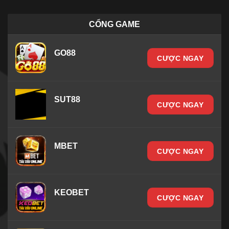
CỔNG GAME
GO88
CƯỢC NGAY
SUT88
CƯỢC NGAY
MBET
CƯỢC NGAY
KEOBET
CƯỢC NGAY