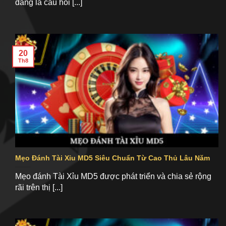
đang là câu hỏi [...]
20
Th8
Mẹo Đánh Tài Xỉu MD5 Siêu Chuẩn Từ Cao Thủ Lâu Năm
Mẹo đánh Tài Xỉu MD5 được phát triển và chia sẻ rộng
rãi trên thị [...]