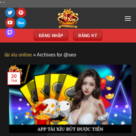
"
"
Bỏ
qua
nội
dung
ĐĂNG NHẬP
ĐĂNG KÝ
tài xỉu online
»
Archives for @seo
20
Th8