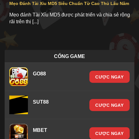
Mẹo Đánh Tài Xỉu MD5 Siêu Chuẩn Từ Cao Thủ Lâu Năm
Mẹo đánh Tài Xỉu MD5 được phát triển và chia sẻ rộng
rãi trên thị [...]
CỔNG GAME
GO88
CƯỢC NGAY
SUT88
CƯỢC NGAY
MBET
CƯỢC NGAY