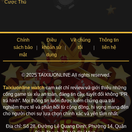
Cược Thủ
Chính
Điều
Về chúng
Thông tin
sách bảo
khoản sử
tôi
liên hệ
mật
dụng
© 2025 TAIXIUONLINE All rights reserved.
Taixiuonline watch
cam kết chỉ review và giới thiệu những
cổng game tài xỉu an toàn, đáng tin cậy, tuyệt đối không “PR
trá hình”.
Mọi thông tin luôn được kiểm chứng qua trải
nghiệm thực tế và phản hồi từ cộng đồng, hi vọng mang đến
cho người chơi sự lựa chọn chính xác và yên tâm nhất.
Địa chỉ:
Số 28, Đường Lê Quang Định, Phường 14, Quận