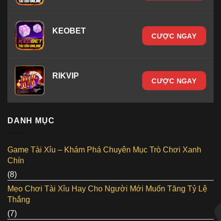
KEOBET
CƯỢC NGAY
RIKVIP
CƯỢC NGAY
DANH MỤC
Game Tài Xỉu – Khám Phá Chuyên Mục Trò Chơi Xanh
Chín
(8)
Mẹo Chơi Tài Xỉu Hay Cho Người Mới Muốn Tăng Tỷ Lệ
Thắng
(7)