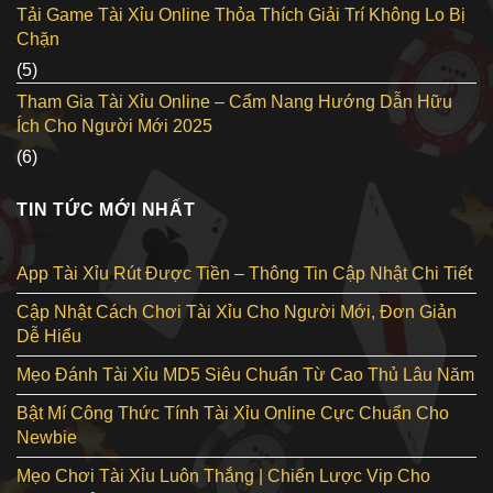
Tải Game Tài Xỉu Online Thỏa Thích Giải Trí Không Lo Bị
Chặn
(5)
Tham Gia Tài Xỉu Online – Cẩm Nang Hướng Dẫn Hữu
Ích Cho Người Mới 2025
(6)
TIN TỨC MỚI NHẤT
App Tài Xỉu Rút Được Tiền – Thông Tin Cập Nhật Chi Tiết
Cập Nhật Cách Chơi Tài Xỉu Cho Người Mới, Đơn Giản
Dễ Hiểu
Mẹo Đánh Tài Xỉu MD5 Siêu Chuẩn Từ Cao Thủ Lâu Năm
Bật Mí Công Thức Tính Tài Xỉu Online Cực Chuẩn Cho
Newbie
Mẹo Chơi Tài Xỉu Luôn Thắng | Chiến Lược Vip Cho